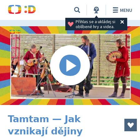
MENU
Přihlas se a ukládej si 
oblíbené hry a videa.
Tamtam — Jak
vznikají dějiny