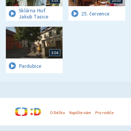
3:03
20:03
Sklárna Huť
25. července
Jakub Tasice
3:04
Pardubice
O Déčku
Napište nám
Pro rodiče
© Česká televize 1996–2026
O cookies na Déčku