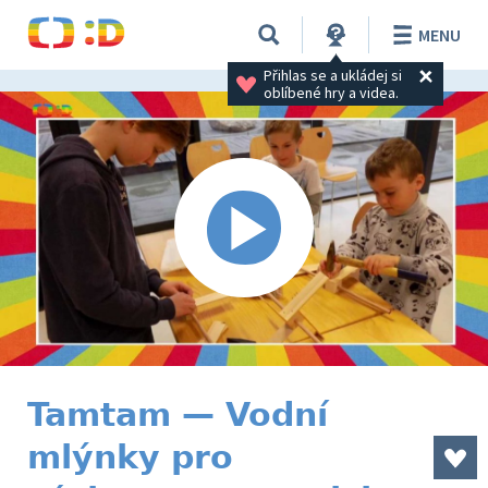
MENU
Přihlas se a ukládej si 
oblíbené hry a videa.
Tamtam — Vodní
mlýnky pro