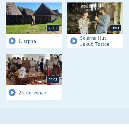
20:01
3:03
Sklárna Huť
1. srpna
Jakub Tasice
20:03
25. července