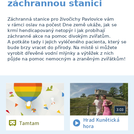
záchrannou stanici
Záchranná stanice pro živočichy Pavlovice vám
v rámci oslav na počest Dne země ukáže, jak se
krmí hendicapovaný netopýr i jak probíhají
záchranné akce na pomoc divokým zvířatům.
A potkáte tady i jejich vyléčeného pacienta, který se
bude brzy vracet do přírody. Na místě si můžete
vyrobit dřevěné vodní mlýnky a výtěžek z nich
půjde na pomoc nemocným a zraněným zvířátkům!
3:03
Hrad Kunětická
Tamtam
hora