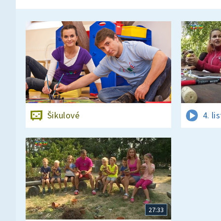
Šikulové
4. l
27:33