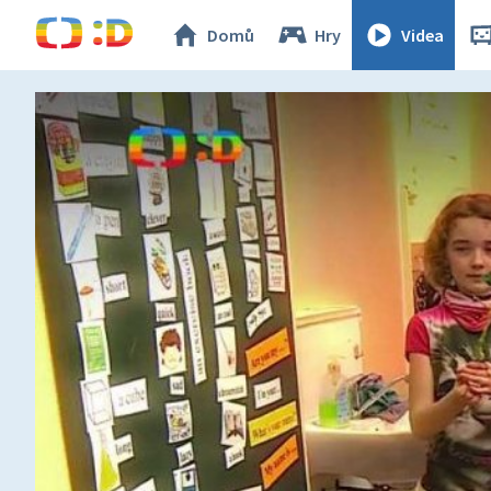
Domů
Hry
Videa