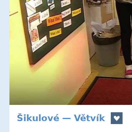
Šikulové — Větvík