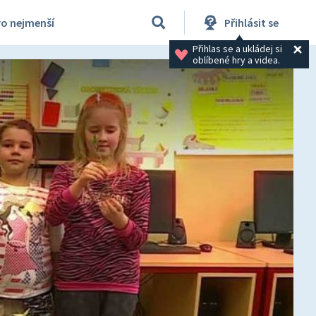
ro nejmenší
Přihlásit se
Přihlas se a ukládej si 
oblíbené hry a videa.