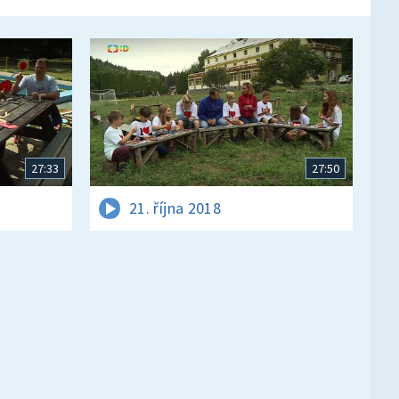
27:33
27:50
21. října 2018