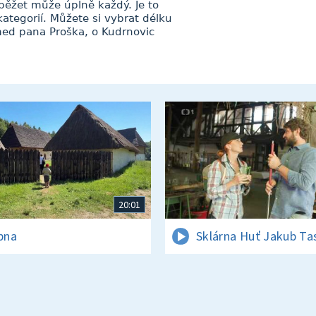
běžet může úplně každý. Je to
ategorií. Můžete si vybrat délku
med pana Proška, o Kudrnovic
20:01
rpna
Sklárna Huť Jakub Ta