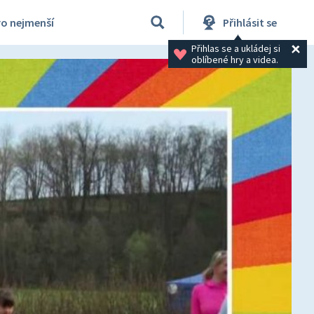
ro nejmenší
Přihlásit se
Přihlas se a ukládej si 
oblíbené hry a videa.