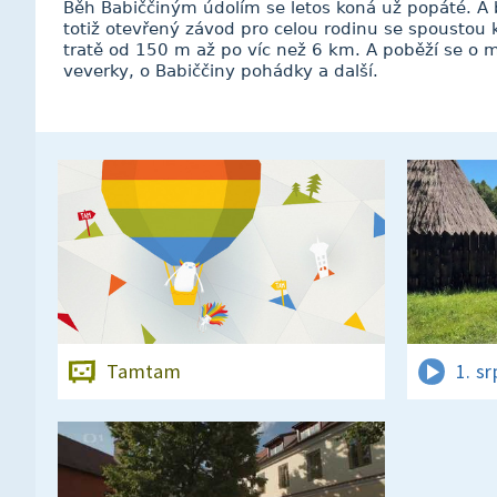
Běh Babiččiným údolím se letos koná už popáté. A 
totiž otevřený závod pro celou rodinu se spoustou k
tratě od 150 m až po víc než 6 km. A poběží se o 
veverky, o Babiččiny pohádky a další.
Tamtam
1. s