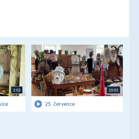
3:03
20:03
sice
25. července