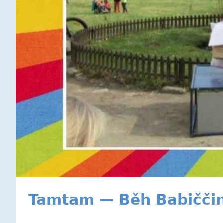
Tamtam — Běh Babičči