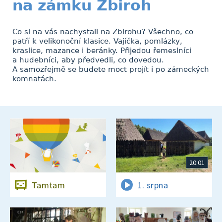
na zámku Zbiroh
Co si na vás nachystali na Zbirohu? Všechno, co
patří k velikonoční klasice. Vajíčka, pomlázky,
kraslice, mazance i beránky. Přijedou řemeslníci
a hudebníci, aby předvedli, co dovedou.
A samozřejmě se budete moct projít i po zámeckých
komnatách.
20:01
Tamtam
1. srpna