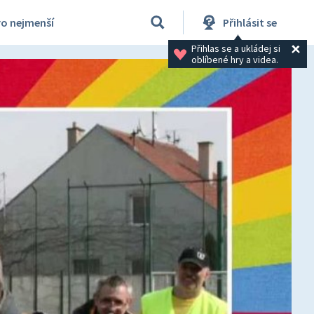
ro nejmenší
Přihlásit se
Přihlas se a ukládej si 
oblíbené hry a videa.