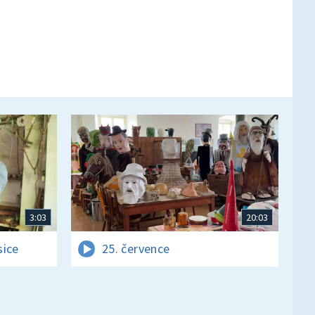
3:03
20:03
sice
25. července