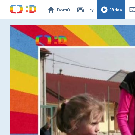
Domů
Hry
Videa