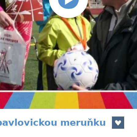
pavlovickou meruňku