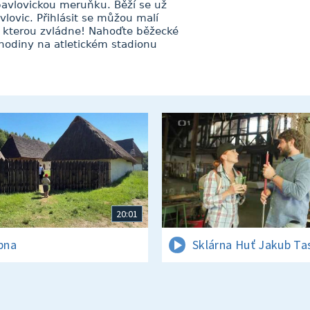
opavlovickou meruňku. Běží se už
lovic. Přihlásit se můžou malí
sa, kterou zvládne! Nahoďte běžecké
 hodiny na atletickém stadionu
20:01
rpna
Sklárna Huť Jakub Ta