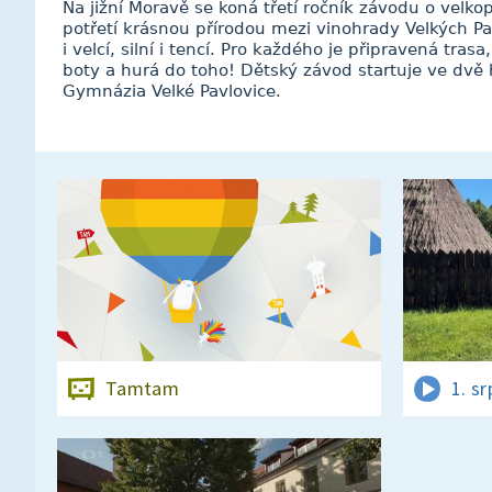
Na jižní Moravě se koná třetí ročník závodu o velk
potřetí krásnou přírodou mezi vinohrady Velkých Pav
i velcí, silní i tencí. Pro každého je připravená tra
boty a hurá do toho! Dětský závod startuje ve dvě
Gymnázia Velké Pavlovice.
Tamtam
1. s