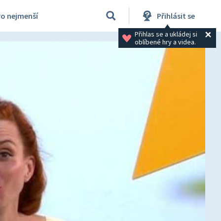
ro nejmenší
Přihlásit se
Přihlas se a ukládej si 
oblíbené hry a videa.