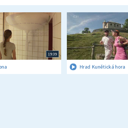
19:39
rpna
Hrad Kunětická hora