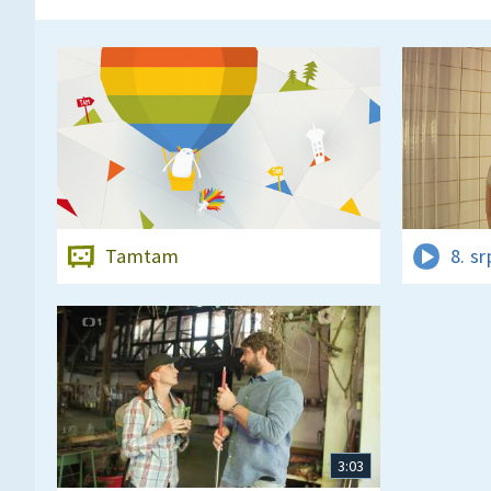
Tamtam
8. s
3:03