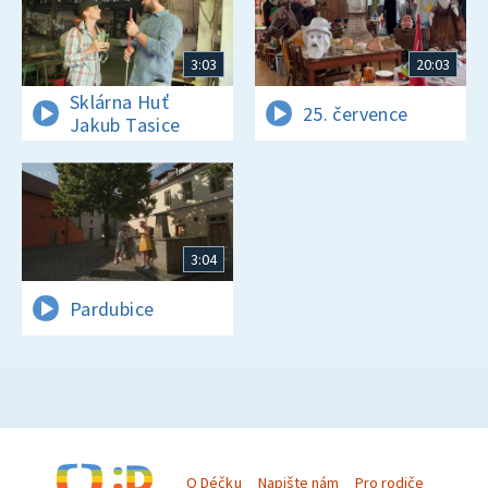
3:03
20:03
Sklárna Huť
25. července
Jakub Tasice
3:04
Pardubice
O Déčku
Napište nám
Pro rodiče