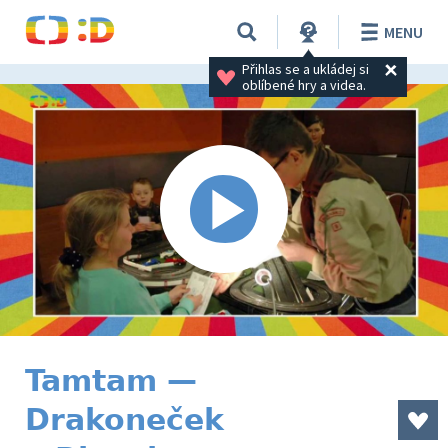
MENU
Přihlas se a ukládej si 
oblíbené hry a videa.
Tamtam —
Drakoneček