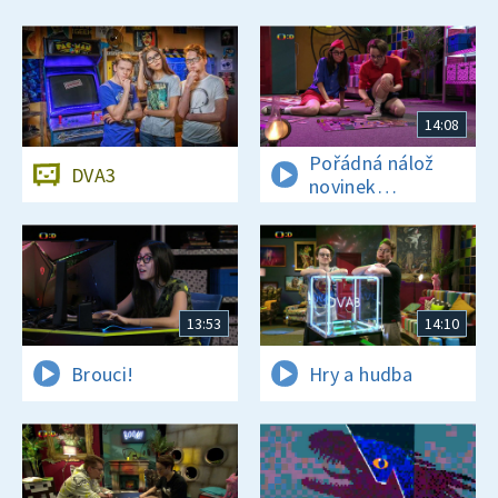
14:08
Pořádná nálož
DVA3
novinek
a zajímavostí
13:53
14:10
Brouci!
Hry a hudba