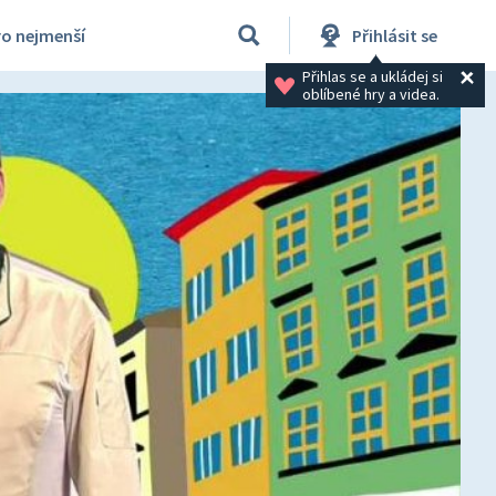
ro nejmenší
Přihlásit se
Přihlas se a ukládej si 
oblíbené hry a videa.