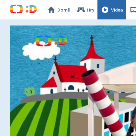
Domů
Hry
Videa