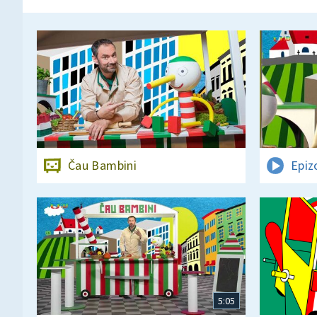
Čau Bambini
Epiz
5:05