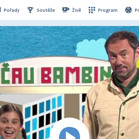
Pořady
Soutěže
Živě
Program
P