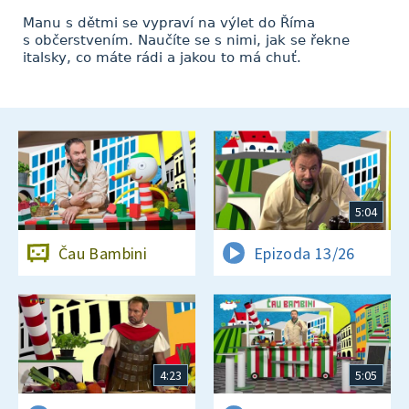
Manu s dětmi se vypraví na výlet do Říma
s občerstvením. Naučíte se s nimi, jak se řekne
italsky, co máte rádi a jakou to má chuť.
5:04
Čau Bambini
Epizoda 13/26
4:23
5:05