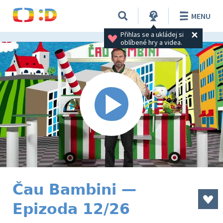
MENU
Přihlas se a ukládej si 
oblíbené hry a videa.
Čau Bambini —
Epizoda 12/26