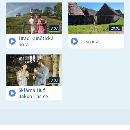
3:03
20:01
Hrad Kunětická
1. srpna
hora
3:03
Sklárna Huť
Jakub Tasice