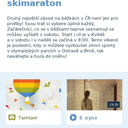
skimaraton
Druhý největší závod na běžkách v ČR není jen pro
profíky! Svou trať si vybere úplně každý.
Začátečníci, co se s běžkami teprve seznamují se
můžou vyřádit v sobotu. Start i cíl je v Kvildě
a v sobotu i v neděli se začíná v 8:00. Tento víkend
je poslední, kdy si můžete vyzkoušet zimní sporty
v olympijských parcích v Ostravě a Brně, tak
neváhejte a hurá do sněhu!
19:39
Tamtam
8. srpna