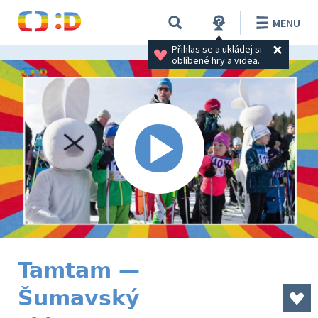
MENU
Přihlas se a ukládej si 
oblíbené hry a videa.
Tamtam —
Šumavský