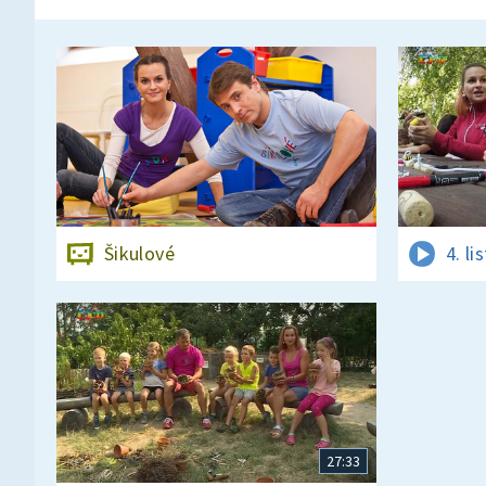
Šikulové
4. l
27:33