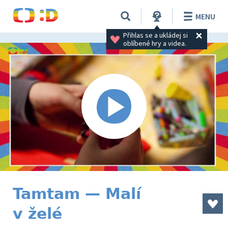
MENU
Přihlas se a ukládej si 
oblíbené hry a videa.
Tamtam — Malí
v želé