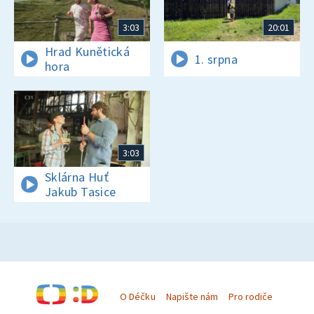
3:03
20:01
Hrad Kunětická
1. srpna
hora
3:03
Sklárna Huť
Jakub Tasice
O Déčku
Napište nám
Pro rodiče