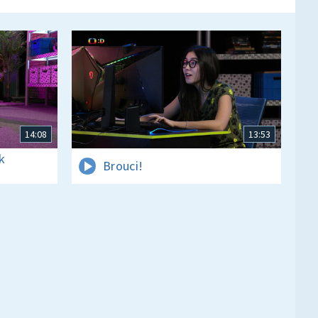
14:08
13:53
k
Brouci!