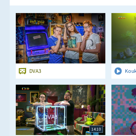
DVA3
Kouk
14:10