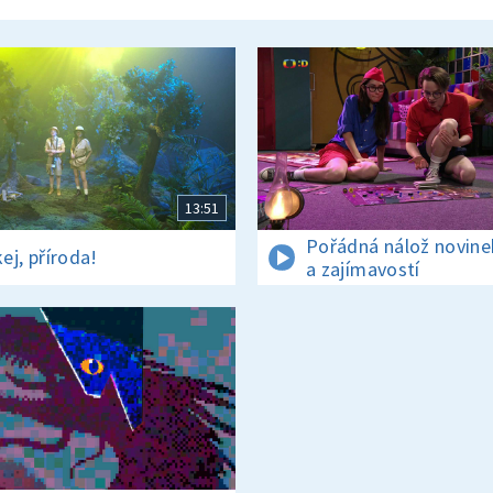
13:51
Pořádná nálož novine
ej, příroda!
a zajímavostí