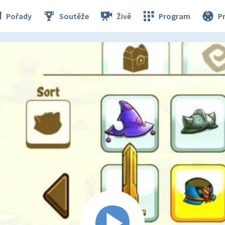
Pořady
Soutěže
Živě
Program
P