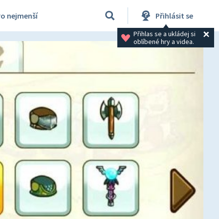
ro nejmenší
Přihlásit se
Přihlas se a ukládej si 
oblíbené hry a videa.