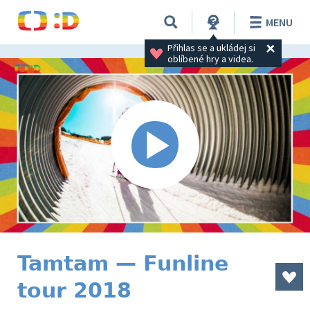
MENU
Přihlas se a ukládej si 
oblíbené hry a videa.
Tamtam — Funline
tour 2018