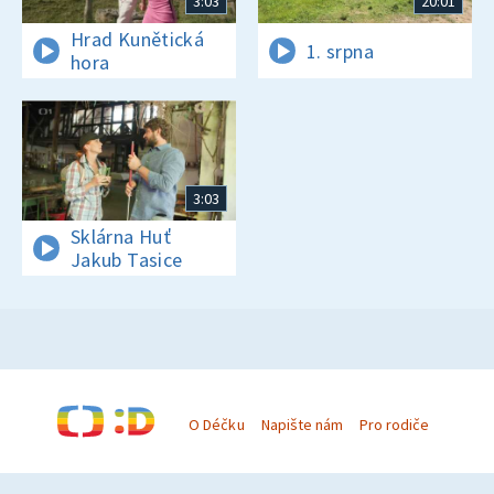
3:03
20:01
Hrad Kunětická
1. srpna
hora
3:03
Sklárna Huť
Jakub Tasice
O Déčku
Napište nám
Pro rodiče
© Česká televize 1996–2026
O cookies na Déčku