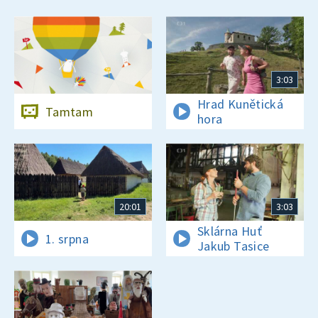
3:03
Hrad Kunětická
Tamtam
hora
20:01
3:03
Sklárna Huť
1. srpna
Jakub Tasice