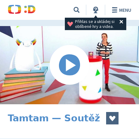
MENU
Přihlas se a ukládej si 
oblíbené hry a videa.
Tamtam — Soutěž