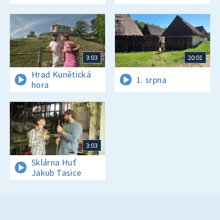
3:03
20:01
Hrad Kunětická
1. srpna
hora
3:03
Sklárna Huť
Jakub Tasice