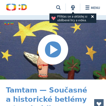
MENU
Přihlas se a ukládej si 
oblíbené hry a videa.
Tamtam — Současné
a historické betlémy