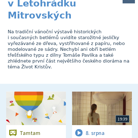
v Letohrádku
Mitrovských
Na tradiční vánoční výstavě historických
i současných betlémů uvidíte starožitné jesličky
vyřezávané ze dřeva, vystřihované z papíru, nebo
modelované ze sádry. Nechybí ani obří betlém
třešťského typu z dílny Tomáše Pavlíka a také
zhlédnete první část největšího českého dioráma na
téma Život Kristův.
19:39
Tamtam
8. srpna