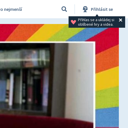
ro nejmenší
Přihlásit se
Přihlas se a ukládej si 
oblíbené hry a videa.