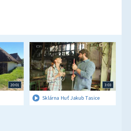
20:01
3:03
Sklárna Huť Jakub Tasice