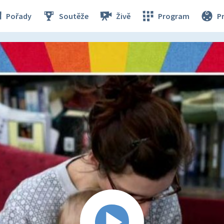
Pořady
Soutěže
Živě
Program
P