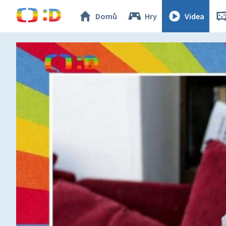
Domů
Hry
Videa