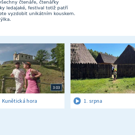
všechny čtenáře, čtenářky
ledajaké, festival totiž patří
ete vyzdobit unikátním kouskem.
ýlka.
3:03
 Kunětická hora
1. srpna