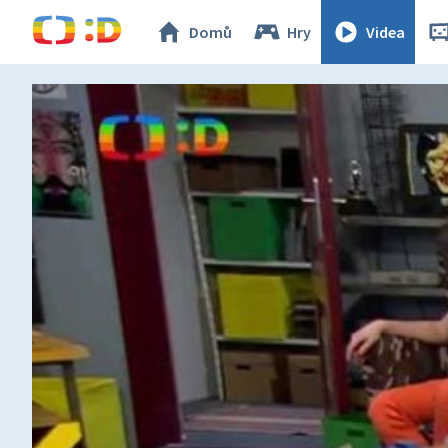
Domů
Hry
Videa