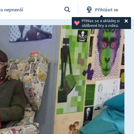
ro nejmenší
Přihlásit se
Přihlas se a ukládej si 
oblíbené hry a videa.