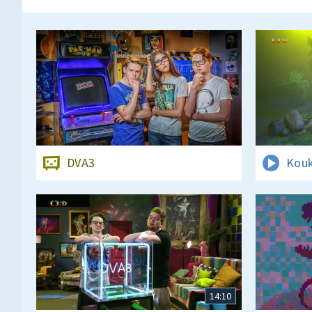
DVA3
Kouk
14:10