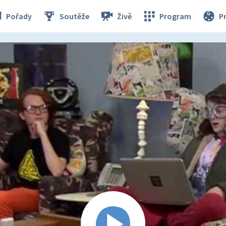
Pořady
Soutěže
Živě
Program
P