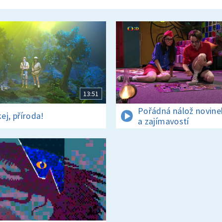
13:51
Pořádná nálož novine
ej, příroda!
a zajímavostí