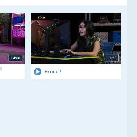
14:08
13:53
k
Brouci!