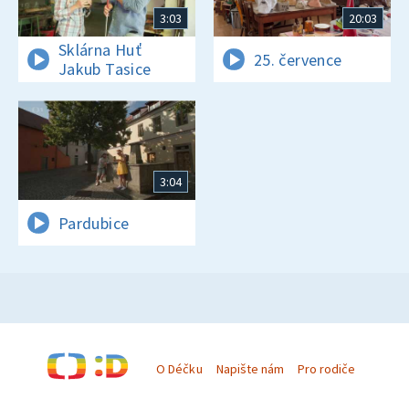
3:03
20:03
Sklárna Huť
25. července
Jakub Tasice
3:04
Pardubice
O Déčku
Napište nám
Pro rodiče