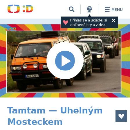
MENU
Přihlas se a ukládej si 
oblíbené hry a videa.
Tamtam — Uhelným
Mosteckem