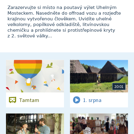
Zarazervujte si místo na poutavý výlet Uhelným
Mosteckem. Nasedněte do offroad vozu a rozjeďte
krajinou vytvořenou člověkem. Uvidíte uhelné
velkolomy, popílkové odkladiště, litvínovskou
chemičku a prohlídnete si protistřepinové kryty
z 2. světové války...
20:01
Tamtam
1. srpna