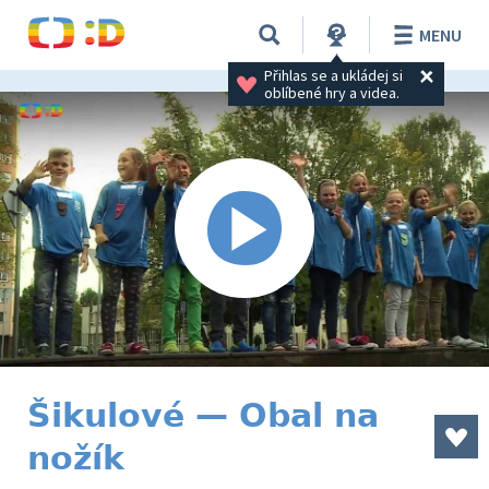
MENU
Přihlas se a ukládej si 
oblíbené hry a videa.
Šikulové — Obal na
nožík