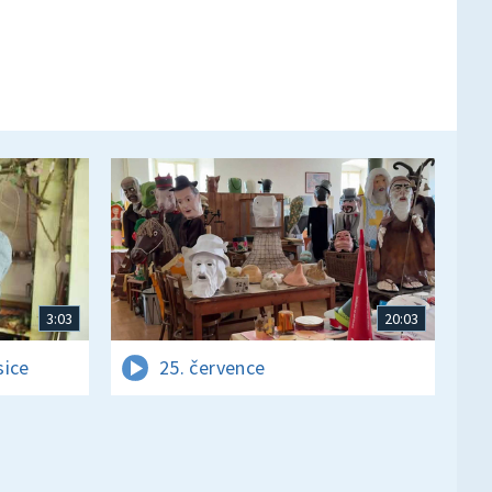
3:03
20:03
sice
25. července