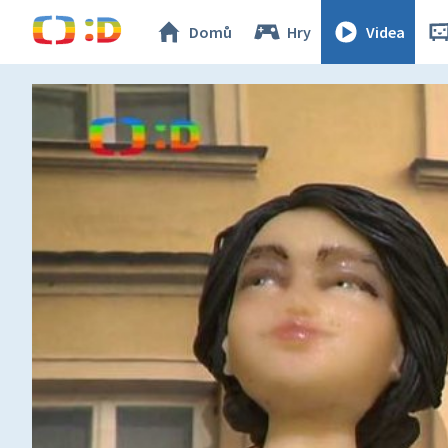
Domů
Hry
Videa