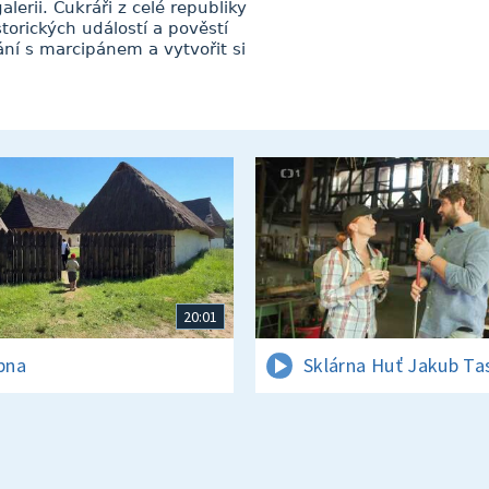
lerii. Cukráři z celé republiky
torických událostí a pověstí
ní s marcipánem a vytvořit si
20:01
rpna
Sklárna Huť Jakub Ta