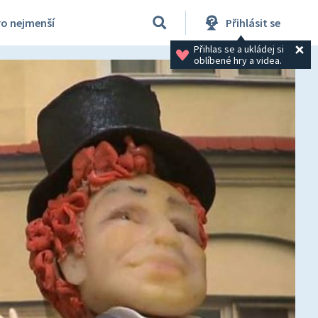
ro nejmenší
Přihlásit se
Přihlas se a ukládej si 
oblíbené hry a videa.