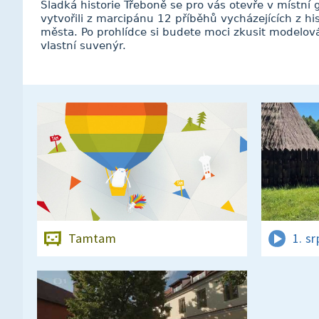
Sladká historie Třeboně se pro vás otevře v místní ga
vytvořili z marcipánu 12 příběhů vycházejících z his
města. Po prohlídce si budete moci zkusit modelová
vlastní suvenýr.
Tamtam
1. s