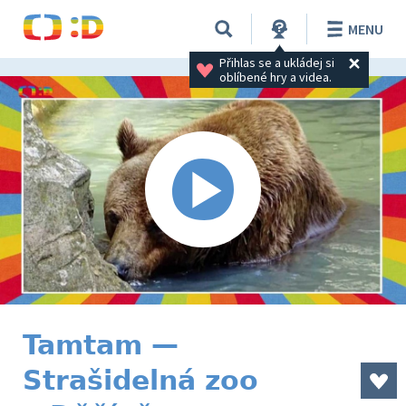
MENU
Přihlas se a ukládej si 
oblíbené hry a videa.
Tamtam —
Strašidelná zoo