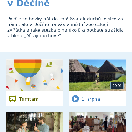
v Děčíně
Pojďte se hezky bát do zoo! Svátek duchů je sice za
námi, ale v Děčíně na vás v místní zoo čekají
zvířátka a také stezka plná úkolů a potkáte strašidla
z filmu „Ať žijí duchové“.
20:01
Tamtam
1. srpna