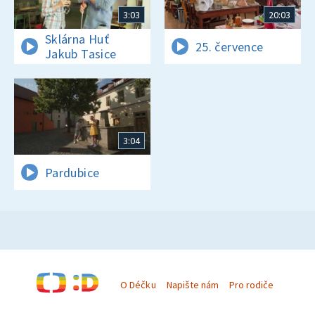
3:03
20:03
Sklárna Huť
25. července
Jakub Tasice
3:04
Pardubice
O Déčku
Napište nám
Pro rodiče