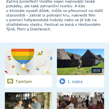
Začíná Juniorfest! Uvidíte nejen nejnovější české
pohádky, ale také zahraniční tvorbu. A kdo
v kinosále vysedí důlek, může se přesunout na další
stanoviště – zahrát si policejní hru, nakreslit film
s pomocí hollywoodské hvězdy nebo se jít bát na
strašidelnou stezku. Festival se koná v Horšovském
Týně, Plzni a Dobřanech.
20:01
Tamtam
1. srpna