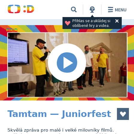
MENU
Přihlas se a ukládej si 
oblíbené hry a videa.
Tamtam — Juniorfest
Skvělá zpráva pro malé i velké milovníky filmů.