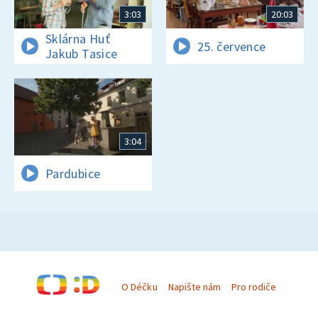
3:03
20:03
Sklárna Huť
25. července
Jakub Tasice
3:04
Pardubice
O Déčku
Napište nám
Pro rodiče