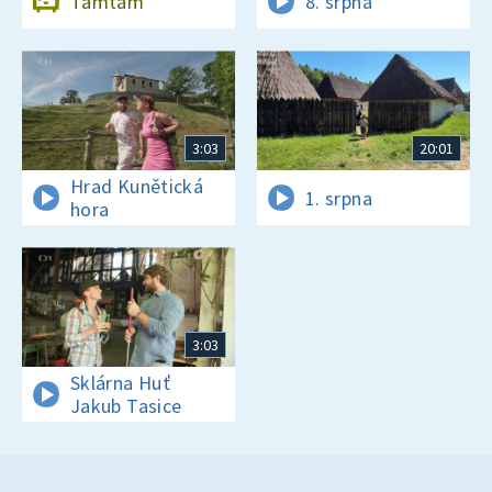
Tamtam
8. srpna
3:03
20:01
Hrad Kunětická
1. srpna
hora
3:03
Sklárna Huť
Jakub Tasice