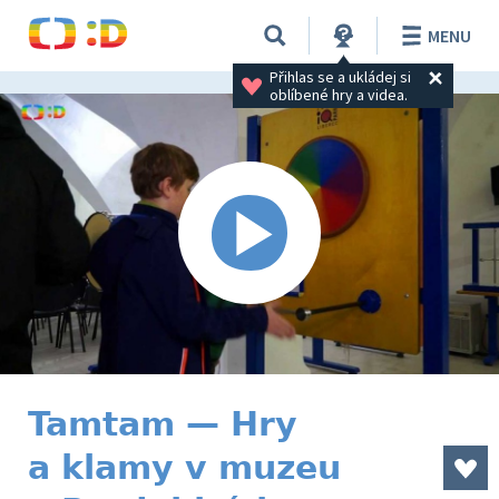
MENU
Přihlas se a ukládej si 
oblíbené hry a videa.
Tamtam — Hry
a klamy v muzeu