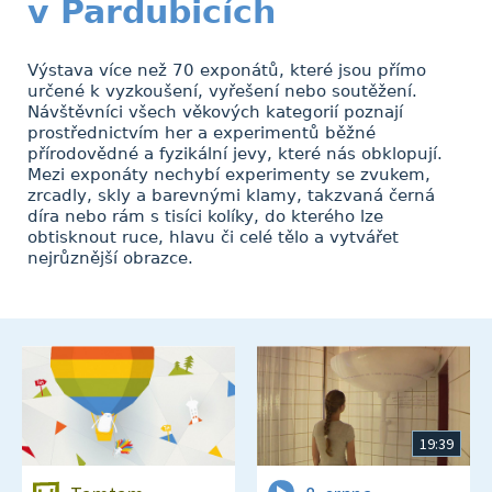
v Pardubicích
Výstava více než 70 exponátů, které jsou přímo
určené k vyzkoušení, vyřešení nebo soutěžení.
Návštěvníci všech věkových kategorií poznají
prostřednictvím her a experimentů běžné
přírodovědné a fyzikální jevy, které nás obklopují.
Mezi exponáty nechybí experimenty se zvukem,
zrcadly, skly a barevnými klamy, takzvaná černá
díra nebo rám s tisíci kolíky, do kterého lze
obtisknout ruce, hlavu či celé tělo a vytvářet
nejrůznější obrazce.
19:39