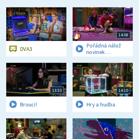
14:08
Pořádná nálož
DVA3
novinek
a zajímavostí
13:53
14:10
Brouci!
Hry a hudba