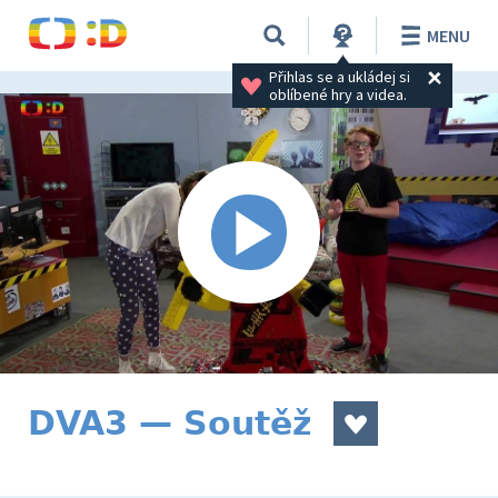
MENU
Přihlas se a ukládej si 
oblíbené hry a videa.
DVA3 — Soutěž