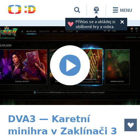
MENU
Přihlas se a ukládej si 
oblíbené hry a videa.
DVA3 — Karetní
minihra v Zaklínači 3