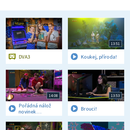
13:51
DVA3
Koukej, příroda!
14:08
13:53
Pořádná nálož
Brouci!
novinek
a zajímavostí