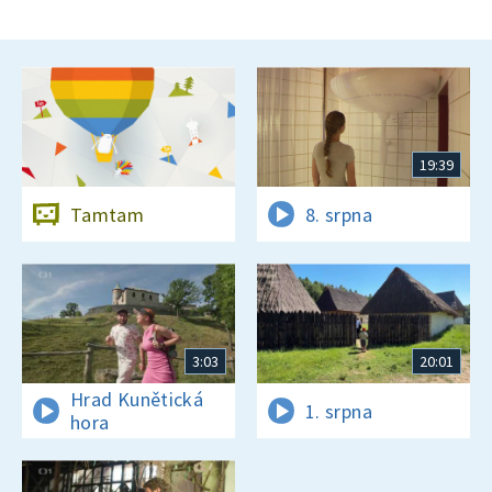
19:39
Tamtam
8. srpna
3:03
20:01
Hrad Kunětická
1. srpna
hora