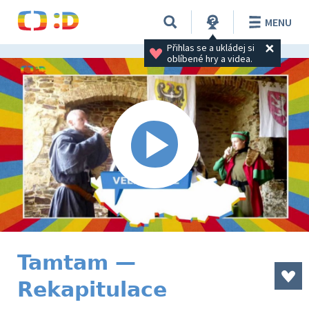
MENU
Přihlas se a ukládej si 
oblíbené hry a videa.
Tamtam —
Rekapitulace