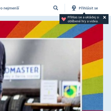
ro nejmenší
Přihlásit se
Přihlas se a ukládej si 
oblíbené hry a videa.