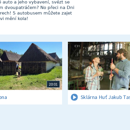
 auto a jeho vybavení, svézt se
m dvoupatráčem? No přeci na Dni
arech! S autobusem můžete zajet
vi mění kola!
20:01
rpna
Sklárna Huť Jakub Ta