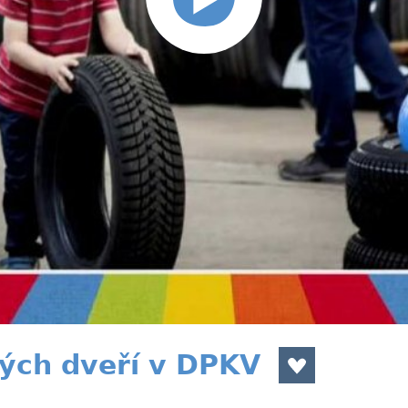
ých dveří v DPKV