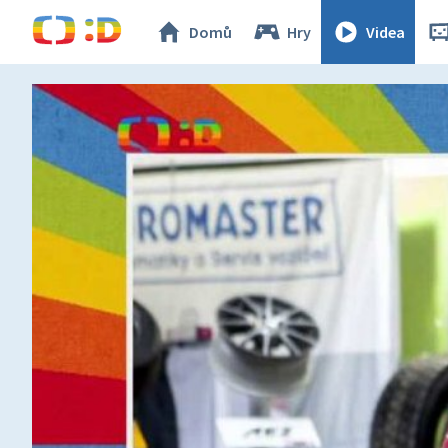
Domů
Hry
Videa