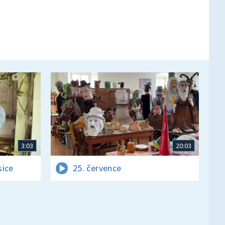
3:03
20:03
sice
25. července