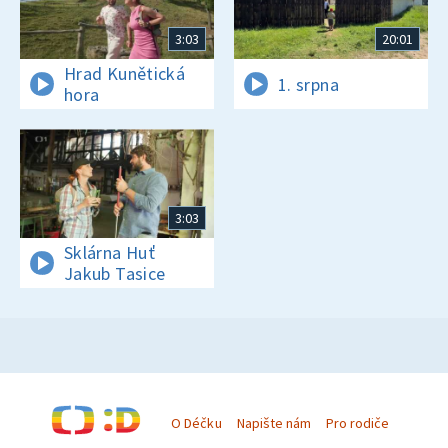
3:03
20:01
Hrad Kunětická
1. srpna
hora
3:03
Sklárna Huť
Jakub Tasice
O Déčku
Napište nám
Pro rodiče