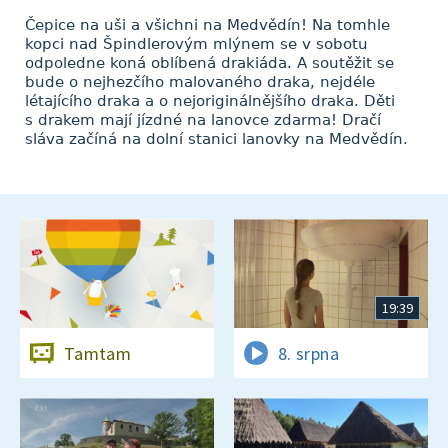
Čepice na uši a všichni na Medvědín! Na tomhle
kopci nad Špindlerovým mlýnem se v sobotu
odpoledne koná oblíbená drakiáda. A soutěžit se
bude o nejhezčího malovaného draka, nejdéle
létajícího draka a o nejoriginálnějšího draka. Děti
s drakem mají jízdné na lanovce zdarma! Dračí
sláva začíná na dolní stanici lanovky na Medvědín.
19:39
Tamtam
8. srpna