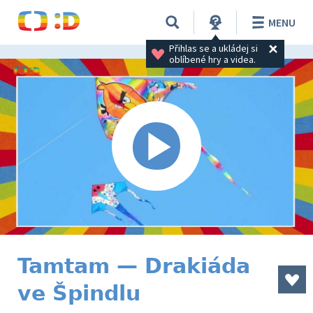
MENU
Přihlas se a ukládej si 
oblíbené hry a videa.
Tamtam — Drakiáda
ve Špindlu