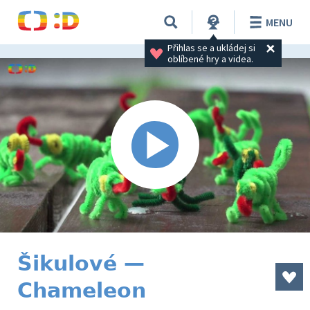
MENU
Přihlas se a ukládej si 
oblíbené hry a videa.
Šikulové —
Chameleon