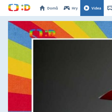
Domů
Hry
Videa