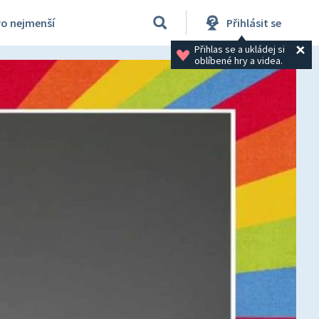
ro nejmenší
Přihlásit se
Přihlas se a ukládej si 
oblíbené hry a videa.