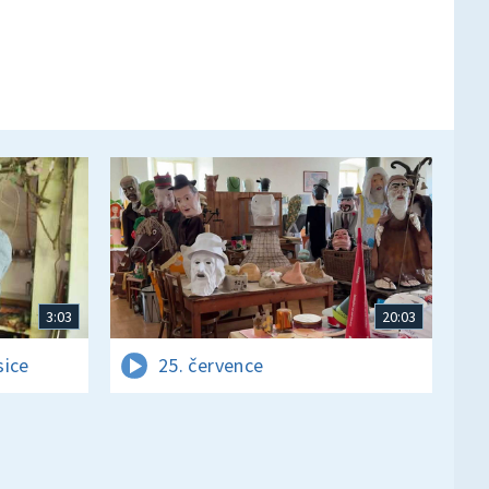
3:03
20:03
sice
25. července