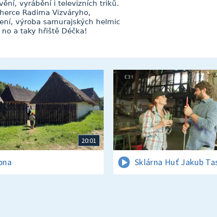
ění, vyrábění i televizních triků.
herce Radima Vizváryho,
vení, výroba samurajských helmic
 no a taky hřiště Déčka!
20:01
rpna
Sklárna Huť Jakub Ta