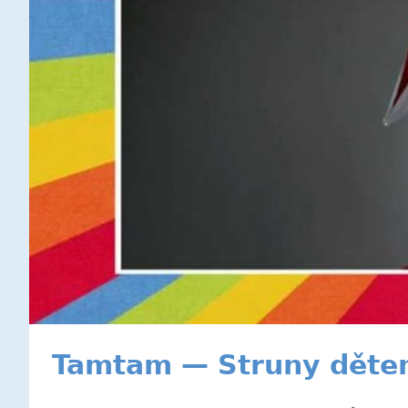
Tamtam — Struny dět