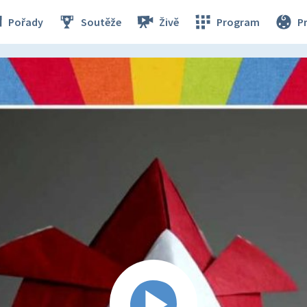
Pořady
Soutěže
Živě
Program
P