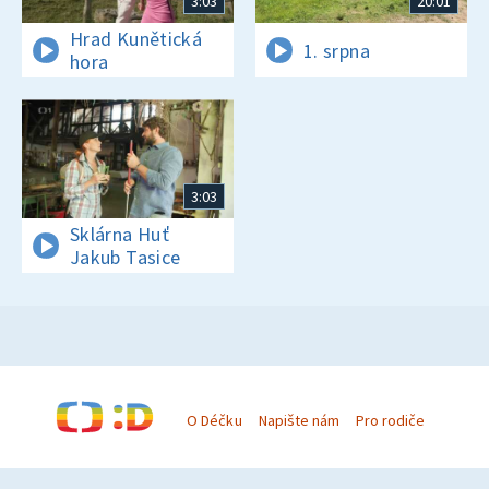
3:03
20:01
Hrad Kunětická
1. srpna
hora
3:03
Sklárna Huť
Jakub Tasice
O Déčku
Napište nám
Pro rodiče
© Česká televize 1996–2026
O cookies na Déčku