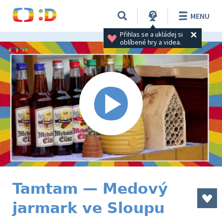
MENU
Přihlas se a ukládej si 
oblíbené hry a videa.
Tamtam — Medový
jarmark ve Sloupu