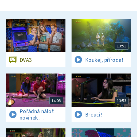
13:51
DVA3
Koukej, příroda!
14:08
13:53
Pořádná nálož
Brouci!
novinek
a zajímavostí