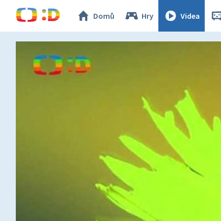
Domů
Hry
Videa