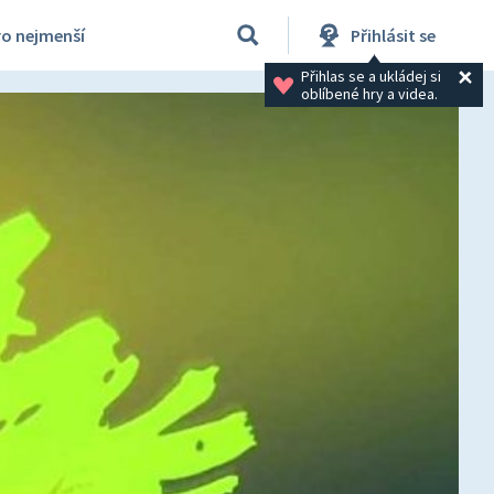
ro nejmenší
Přihlásit se
Přihlas se a ukládej si 
oblíbené hry a videa.