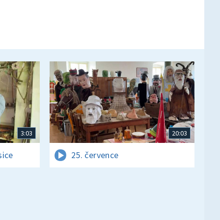
3:03
20:03
sice
25. července