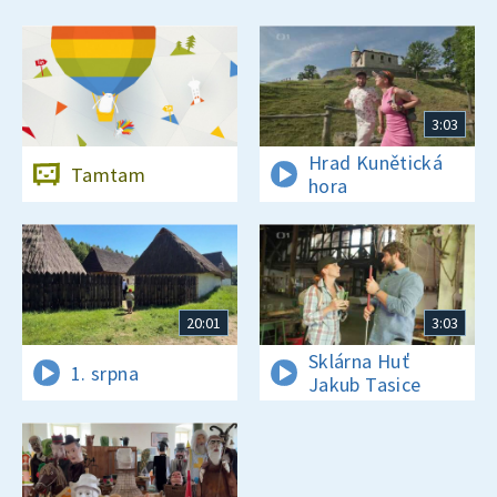
3:03
Hrad Kunětická
Tamtam
hora
20:01
3:03
Sklárna Huť
1. srpna
Jakub Tasice