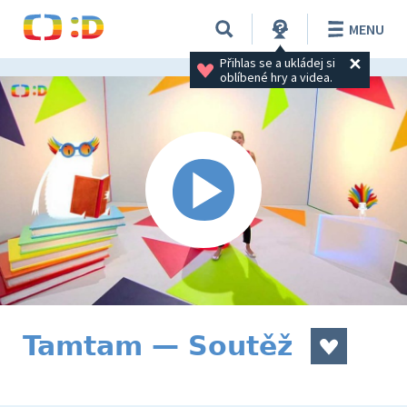
MENU
Přihlas se a ukládej si 
oblíbené hry a videa.
Tamtam — Soutěž