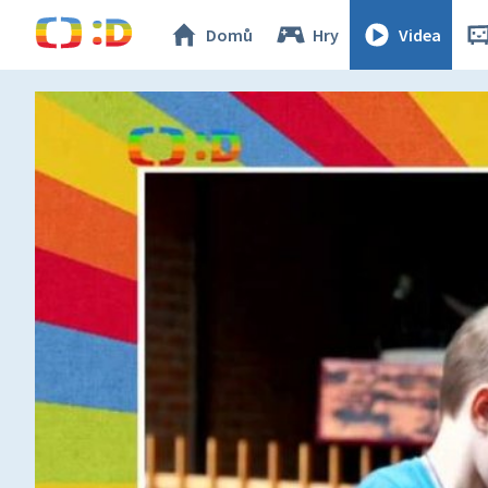
Domů
Hry
Videa