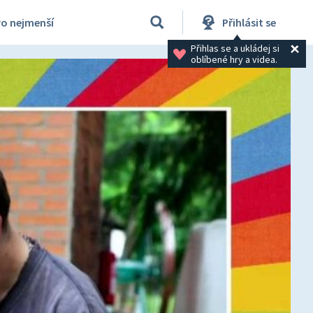
ro nejmenší
Přihlásit se
Přihlas se a ukládej si 
oblíbené hry a videa.