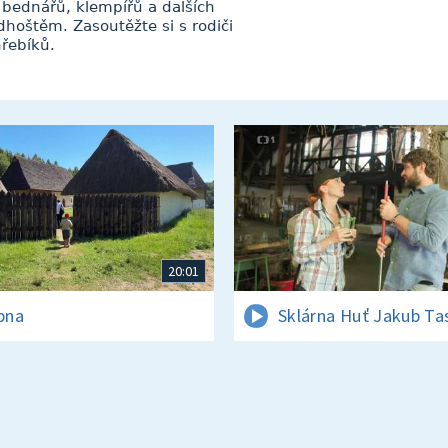
 bednářů, klempířů a dalších
hoštěm. Zasoutěžte si s rodiči
hřebíků.
20:01
rpna
Sklárna Huť Jakub Ta