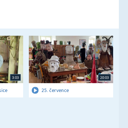
3:03
20:03
sice
25. července