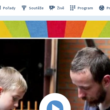
Pořady
Soutěže
Živě
Program
P