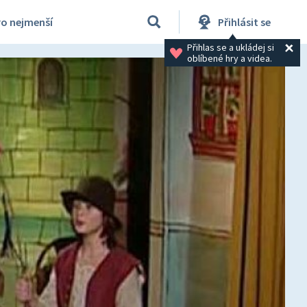
ro nejmenší
Přihlásit se
Přihlas se a ukládej si 
oblíbené hry a videa.