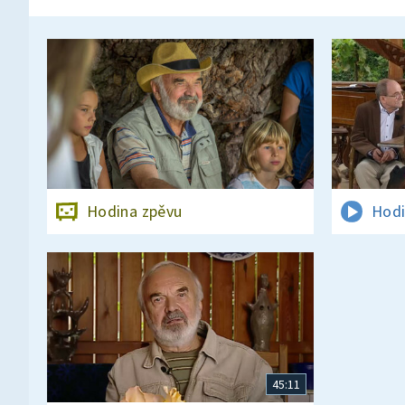
Hodina zpěvu
Hodi
45:11