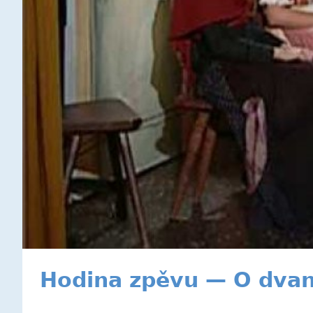
Hodina zpěvu — O dvan