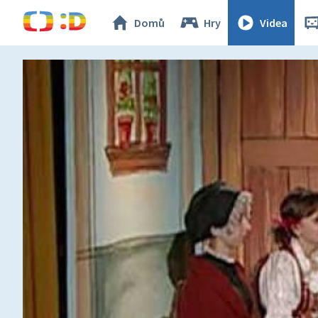
Domů
Hry
Videa