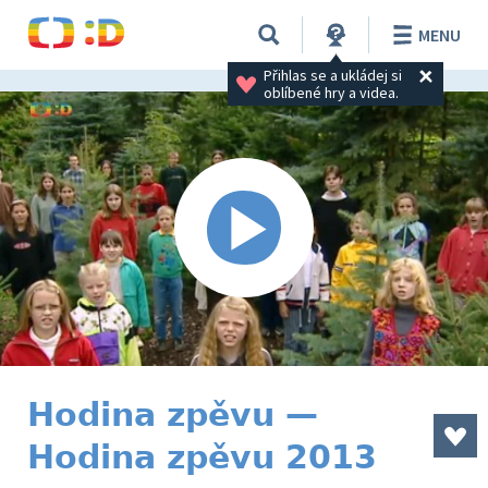
MENU
Přihlas se a ukládej si 
oblíbené hry a videa.
Hodina zpěvu —
Hodina zpěvu 2013