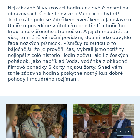
Nejzábavnější vyučovací hodina na světě nesmí na
obrazovkách České televize o Vánocích chybět!
Tentokrát spolu se Zdeňkem Svěrákem a Jaroslavem
Uhlířem posedíme v útulném prostředí u hořícího
krbu a rozzářeného stromečku. A jejich moudré, tu
více, tu méně vánoční povídání, doplní jako obvykle
řada hezkých písniček. Písničky to budou o to
báječnější, že je prověřil čas, vybrali jsme totiž ty
nejlepší z celé historie Hodin zpěvu, ale i z českých
pohádek. Jako například Voda, voděnka z oblíbené
filmové pohádky S čerty nejsou žerty. Snad vám
tahle zábavná hodina poskytne notný kus dobré
pohody i moudrého rozjímání.
45:12