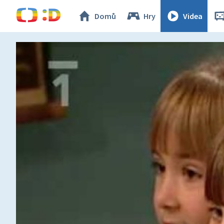
Domů
Hry
Videa