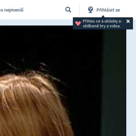
ro nejmenší
Přihlásit se
Přihlas se a ukládej si 
oblíbené hry a videa.