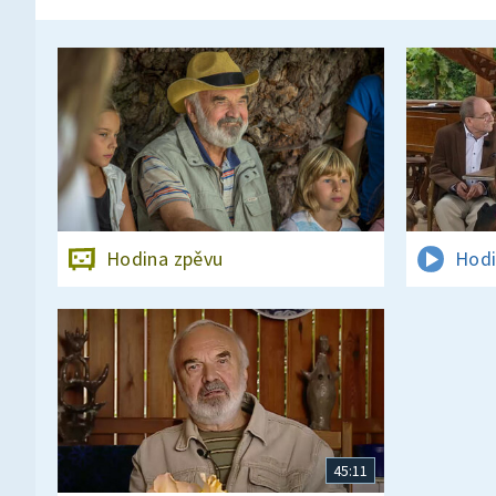
Hodina zpěvu
Hodi
45:11