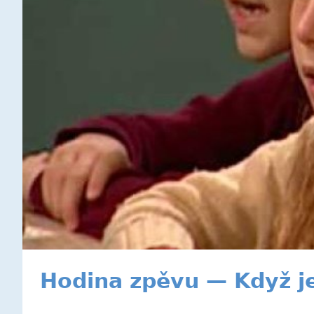
Hodina zpěvu — Když j