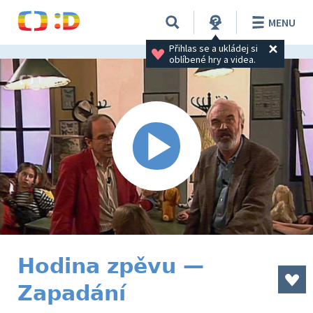
MENU
Přihlas se a ukládej si 
oblíbené hry a videa.
Hodina zpěvu —
Zapadání