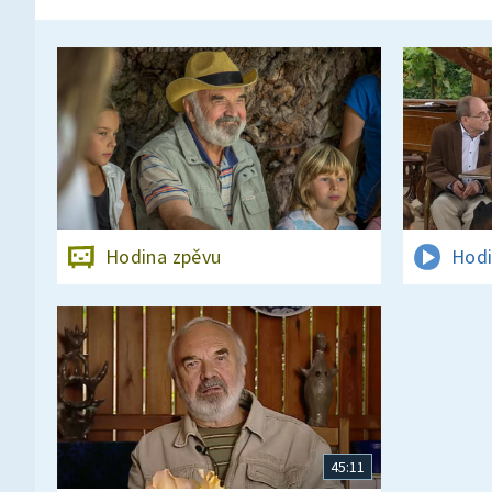
Hodina zpěvu
Hodi
45:11