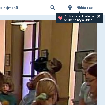
ro nejmenší
Přihlásit se
Přihlas se a ukládej si 
oblíbené hry a videa.