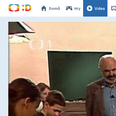
Domů
Hry
Videa