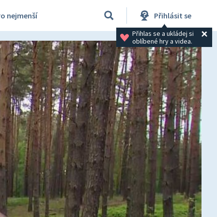
ro nejmenší
Přihlásit se
Přihlas se a ukládej si 
oblíbené hry a videa.