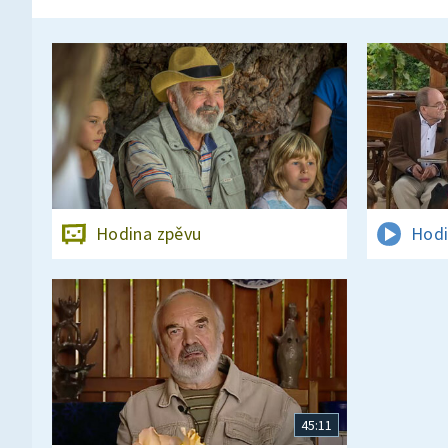
Hodina zpěvu
Hodi
45:11