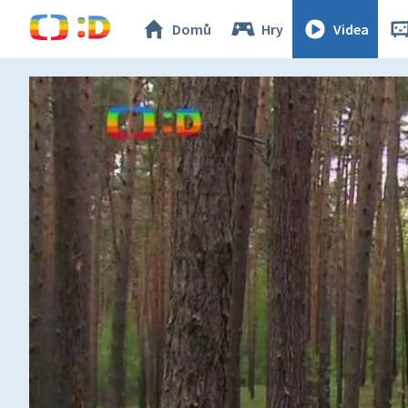
Domů
Hry
Videa