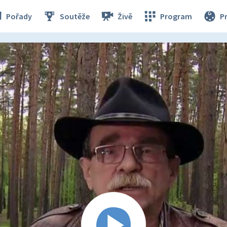
Pořady
Soutěže
Živě
Program
P