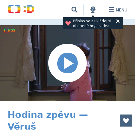
MENU
Přihlas se a ukládej si 
oblíbené hry a videa.
Hodina zpěvu —
Věruš