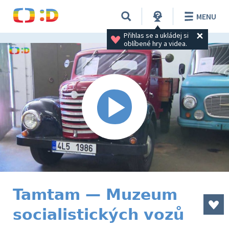
MENU
Přihlas se a ukládej si 
oblíbené hry a videa.
Tamtam — Muzeum
socialistických vozů