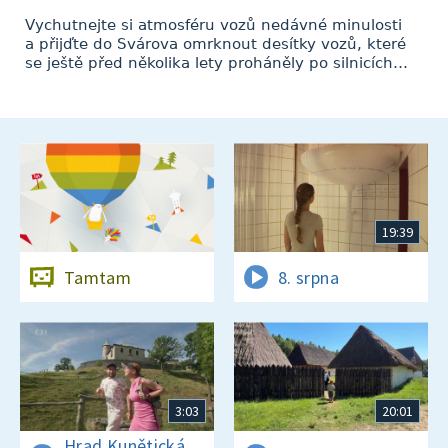
Vychutnejte si atmosféru vozů nedávné minulosti
a přijďte do Svárova omrknout desítky vozů, které
se ještě před několika lety proháněly po silnicích…
19:39
Tamtam
8. srpna
3:03
20:01
Hrad Kunětická