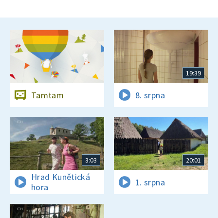
19:39
Tamtam
8. srpna
3:03
20:01
Hrad Kunětická
1. srpna
hora