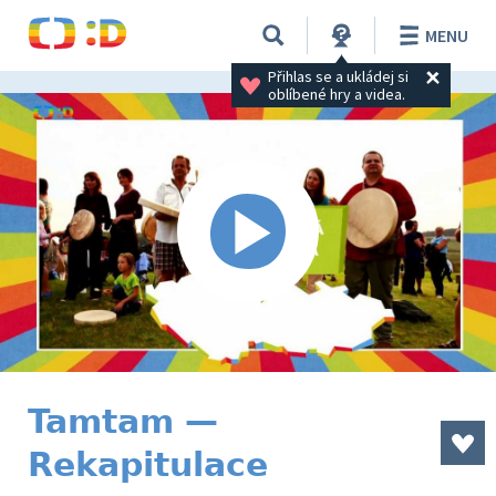
MENU
Přihlas se a ukládej si 
oblíbené hry a videa.
Tamtam —
Rekapitulace