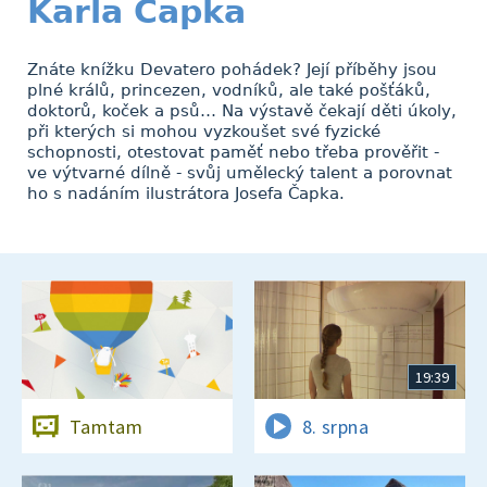
Karla Čapka
Znáte knížku Devatero pohádek? Její příběhy jsou
plné králů, princezen, vodníků, ale také pošťáků,
doktorů, koček a psů… Na výstavě čekají děti úkoly,
při kterých si mohou vyzkoušet své fyzické
schopnosti, otestovat paměť nebo třeba prověřit -
ve výtvarné dílně - svůj umělecký talent a porovnat
ho s nadáním ilustrátora Josefa Čapka.
19:39
Tamtam
8. srpna