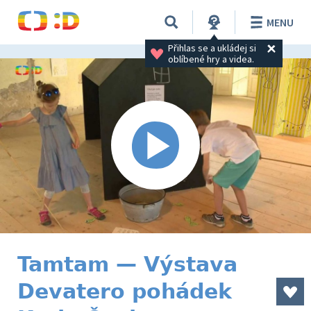
MENU
Přihlas se a ukládej si 
oblíbené hry a videa.
Tamtam — Výstava
Devatero pohádek