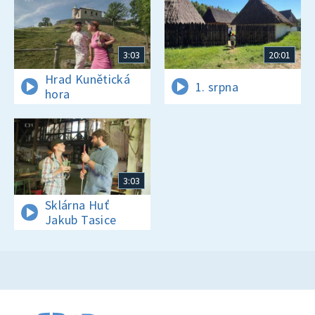
3:03
20:01
Hrad Kunětická
1. srpna
hora
3:03
Sklárna Huť
Jakub Tasice