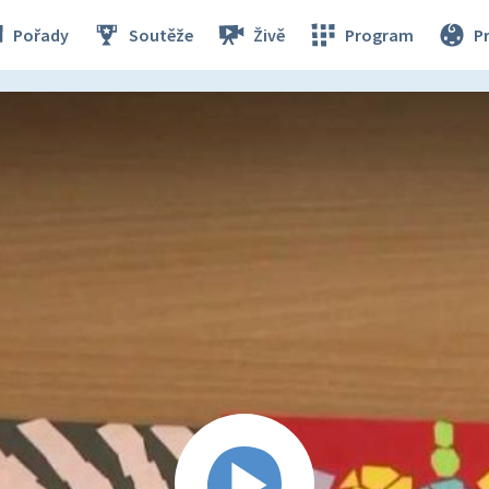
Pořady
Soutěže
Živě
Program
P