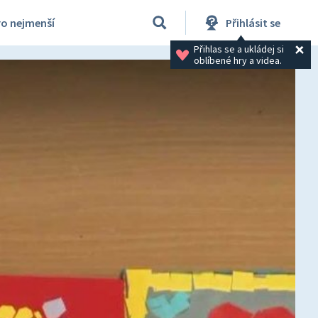
ro nejmenší
Přihlásit se
Přihlas se a ukládej si 
oblíbené hry a videa.