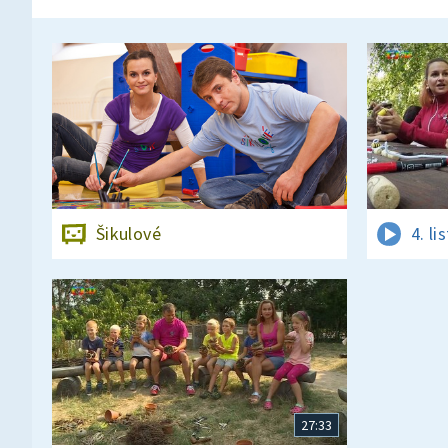
Šikulové
4. l
27:33