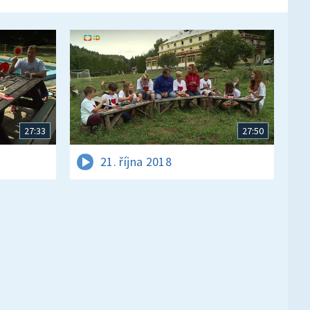
27:33
27:50
21. října 2018