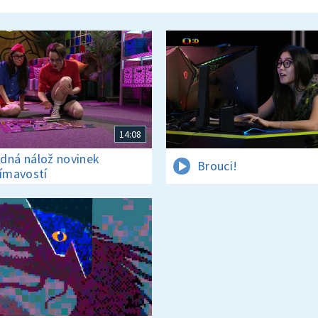
14:08
dná nálož novinek
Brouci!
jímavostí