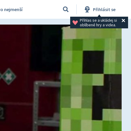
ro nejmenší
Přihlásit se
Přihlas se a ukládej si 
oblíbené hry a videa.