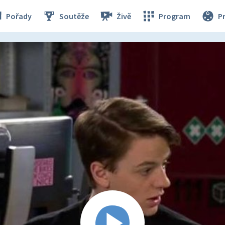
Pořady
Soutěže
Živě
Program
P