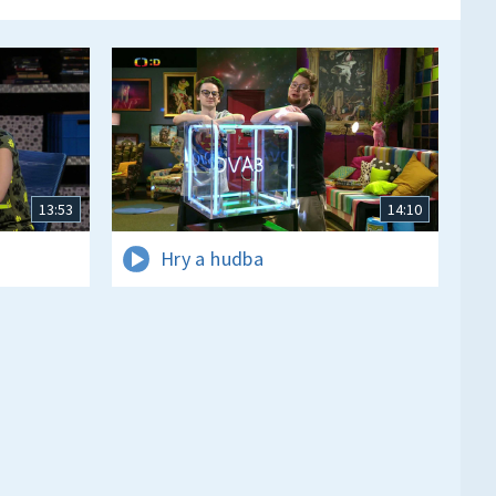
13:53
14:10
Hry a hudba