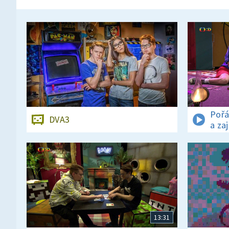
Pořá
DVA3
a za
13:31