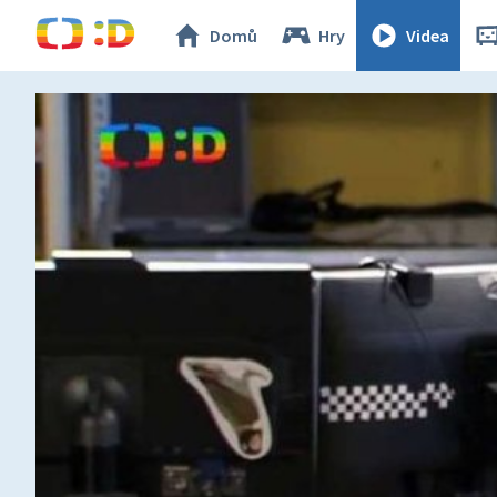
Domů
Hry
Videa